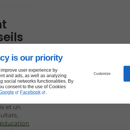
t
seils
aint-
cy is our priority
c
 improve user experience by
Customize
nt and ads, as well as analyzing
ng social networks functionalities. By
t
you consent to the use of Cookies
illes dès
Google
Facebook
.
H, en leur
és et un
ultats,
éducation