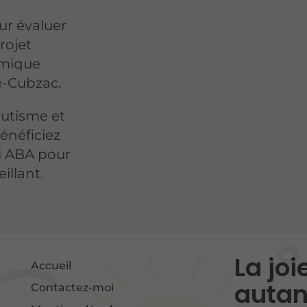
ur évaluer
projet
amique
e-Cubzac.
utisme et
énéficiez
ri ABA pour
llant.
La jo
Accueil
autan
Contactez-moi