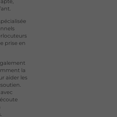
dapté,
fant.
spécialisée
onnels
erlocuteurs
ne prise en
 également
tamment la
r aider les
 soutien.
 avec
 écoute
n
.