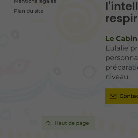
Mentions légales
l'inte
Plan du site
respi
Le Cabin
Eulalie 
personnal
préparati
niveau.
Contac
Haut de page