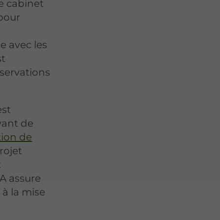
Le cabinet
pour
e avec les
st
bservations
est
avant de
tion de
rojet
t
A assure
 à la mise