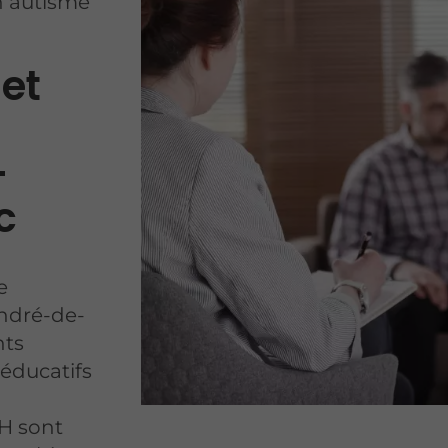
n autisme
 et
-
c
e
ndré-de-
nts
éducatifs
AH sont