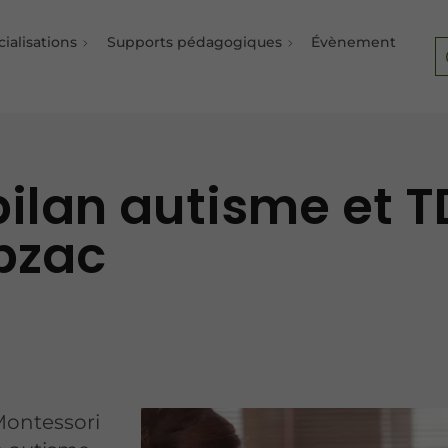
ialisations
Supports pédagogiques
Évènement
bilan autisme et T
bzac
Montessori