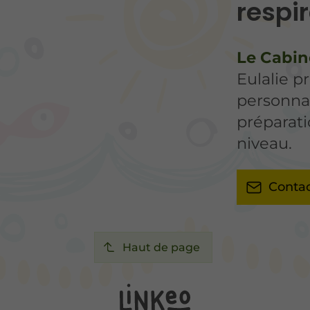
respi
Le Cabin
Eulalie 
personnal
préparati
niveau.
Contac
Haut de page