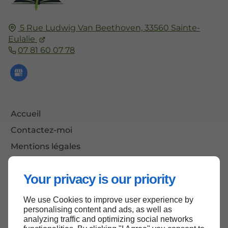
5 Rue Ludwig Van Beethoven,
33560
Sainte-
Eulalie
07 81 60 07 78
Accueil
Contactez-moi
Mentions légales
Plan du site
Your privacy is our priority
We use Cookies to improve user experience by
Haut de page
personalising content and ads, as well as
analyzing traffic and optimizing social networks